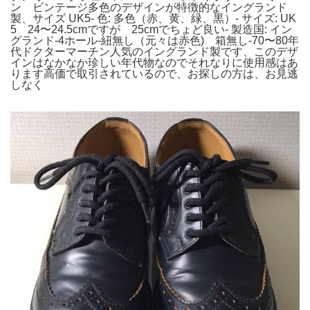
ン ビンテージ多色のデザインが特徴的なイングランド
製、サイズ UK5- 色: 多色（赤、黄、緑、黒）- サイズ: UK
5 24〜24.5cmですが 25cmでちょど良い- 製造国: イン
グランド-4ホール-紐無し（元々は赤色) 箱無し-70〜80年
代ドクターマーチン人気のイングランド製です、このデザ
インはなかなか珍しい年代物なのでそれなりに使用感はあ
ります高価で取引されているので、お探しの方は、お見逃
しなく