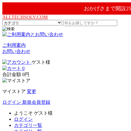
おかげさまで開設2
ALLTECHSOLV.COM
ご利用案内
お問い合わせ
ゲスト様
0
合計金額
0円
マイストア
変更
ログイン
新規会員登録
ようこそ
ゲスト様
ログイン
カテゴリ一覧